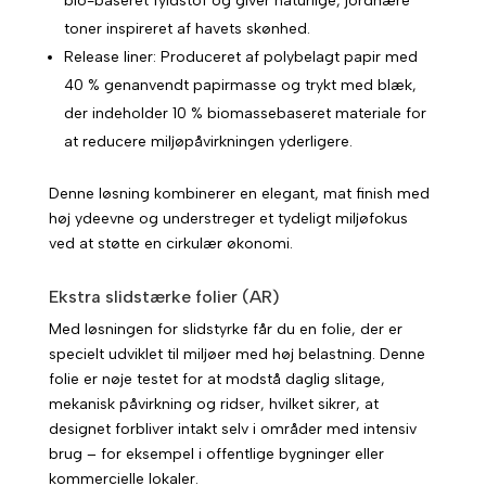
bio-baseret fyldstof og giver naturlige, jordnære
toner inspireret af havets skønhed.
Release liner: Produceret af polybelagt papir med
40 % genanvendt papirmasse og trykt med blæk,
der indeholder 10 % biomassebaseret materiale for
at reducere miljøpåvirkningen yderligere.
Denne løsning kombinerer en elegant, mat finish med
høj ydeevne og understreger et tydeligt miljøfokus
ved at støtte en cirkulær økonomi.
Ekstra slidstærke folier (AR)
Med løsningen for slidstyrke får du en folie, der er
specielt udviklet til miljøer med høj belastning. Denne
folie er nøje testet for at modstå daglig slitage,
mekanisk påvirkning og ridser, hvilket sikrer, at
designet forbliver intakt selv i områder med intensiv
brug – for eksempel i offentlige bygninger eller
kommercielle lokaler.