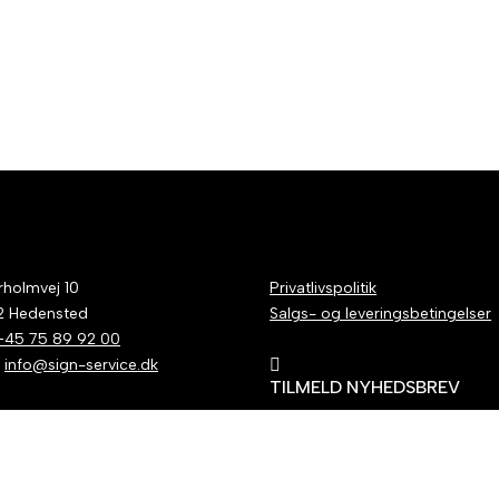
holmvej 10
Privatlivspolitik
2 Hedensted
Salgs- og leveringsbetingelser
+45 75 89 92 00
:
info@sign-service.dk

TILMELD NYHEDSBREV