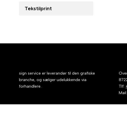
Tekstilprint
sign service er leverandør til den grafiske
Over
branche, og sælger udelukkende via
872
forhandlere.
Tlf:
Mail
Upload FTP