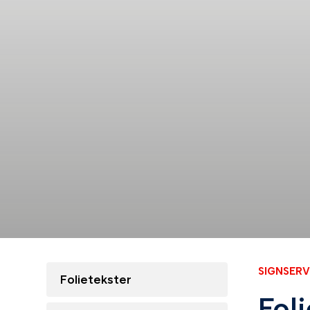
SIGNSERV
Folietekster
Foli