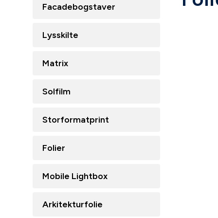
Facadebogstaver
Lad os skær
Lysskilte
Gør det nem
Mulighedern
Matrix
Folietekste
Solfilm
sign servic
Alle former
Storformatprint
ICUT
Spar tid – 
Folier
Mobile Lightbox
Arkitekturfolie