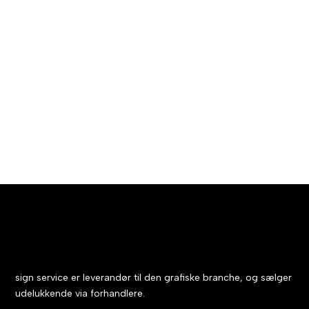
Seneste nyt fra
sign service
sign service er leverandør til den grafiske branche, og sælger
udelukkende via forhandlere.