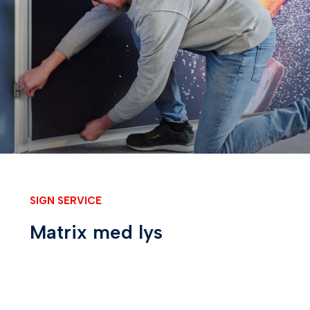
SIGN SERVICE
Matrix med lys
Placering
Vægge, udstillingsvinduer, butikker, udstillinger,
museer, showrooms, supermarkedet mv.