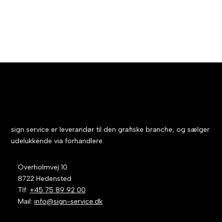
Flere farver uden mellemrum
sign service er leverandør til den grafiske branche, og sælger
udelukkende via forhandlere.
Overholmvej 10
8722 Hedensted
Tlf:
+45 75 89 92 00
Mail:
info@sign-service.dk