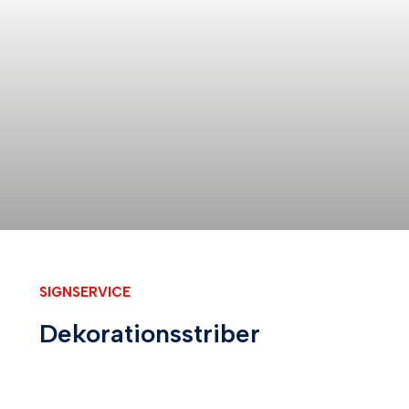
SIGNSERVICE
Dekorationsstriber
Individuelle striber til ethvert formål …
Hvad enten det er bilen, båden, vinduerne eller skiltet